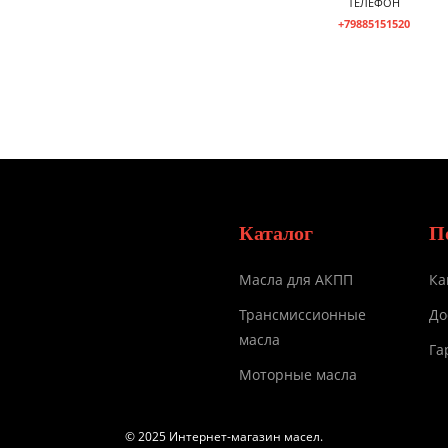
ТЕЛЕФОН
+79885151520
Каталог
П
Масла для АКПП
Ка
Трансмиссионные
До
масла
Га
Моторные масла
© 2025 Интернет-магазин масел.