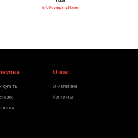
EMAIL
info@company24.com
окупка
О нас
к купить
О магазине
ставка
Контакты
рантия